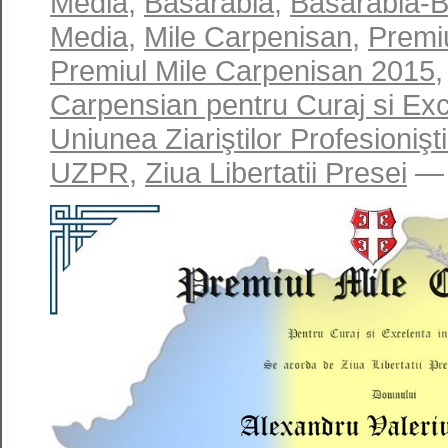
Media
,
Basarabia
,
Basarabia-B
Media
,
Mile Carpenisan
,
Premi
Premiul Mile Carpenisan 2015
Carpensian pentru Curaj si Exc
Uniunea Ziariştilor Profesioniş
UZPR
,
Ziua Libertatii Presei
— 