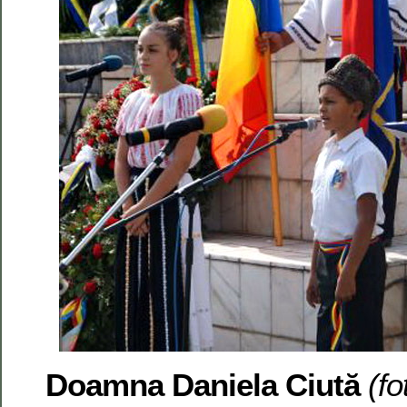
Doamna Daniela Ciută
(fo