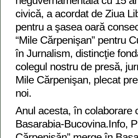
neguvernamentală cu 15 ani
civică, a acordat de Ziua Lib
pentru a şasea oară consec
“Mile Cărpenişan” pentru Cu
în Jurnalism, distincţie fo
colegul nostru de presă, jur
Mile Cărpenişan, plecat pre
noi.
Anul acesta, în colaborare c
Basarabia-Bucovina.Info, P
Cărpenişăn” merge în Basar