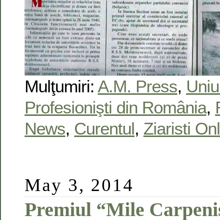
Mulţumiri:
A.M. Press
,
Uniun
Profesionişti din România
,
News
,
Curentul
,
Ziaristi On
May 3, 2014
Premiul “Mile Carpeni