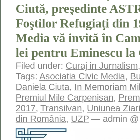
Ciută, preşedinte ASTR
Foştilor Refugiaţi din 1
Media vă invită în Cam
lei pentru Eminescu la
Filed under:
Curaj in Jurnalism
Tags:
Asociatia Civic Media
,
Bu
Daniela Ciuta
,
In Memoriam Mi
Premiul Mile Carpenisan
,
Premi
2017
,
Transilvan
,
Uniunea Ziariş
din România
,
UZP
— admin @ 