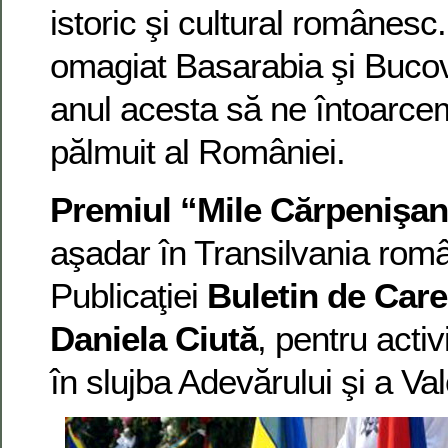
istoric şi cultural românesc.
omagiat Basarabia şi Bucov
anul acesta să ne întoarcem
pălmuit al României.
Premiul “Mile Cărpenişan
aşadar în Transilvania român
Publicaţiei
Buletin de Care
Daniela Ciută
, pentru acti
în slujba Adevărului şi a Va