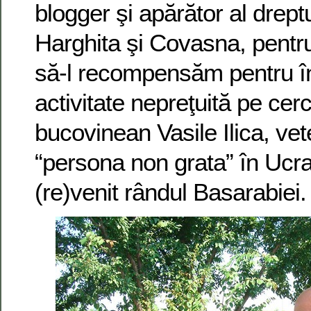
blogger şi apărător al dreptu
Harghita şi Covasna, pentru
să-l recompensăm pentru î
activitate nepreţuită pe cerc
bucovinean Vasile Ilica, vet
“persona non grata” în Ucra
(re)venit rândul Basarabiei.