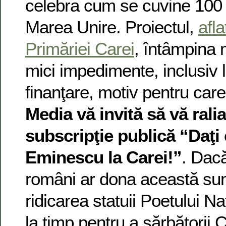
celebra cum se cuvine 100 
Marea Unire. Proiectul,
afl
Primăriei Carei
, întâmpina
mici impedimente, inclusiv 
finanţare, motiv pentru car
Media vă invită să vă rali
subscripţie publică “Daţi 
Eminescu la Carei!”
. Dac
români ar dona această su
ridicarea statuii Poetului N
la timp pentru a sărbătorii 