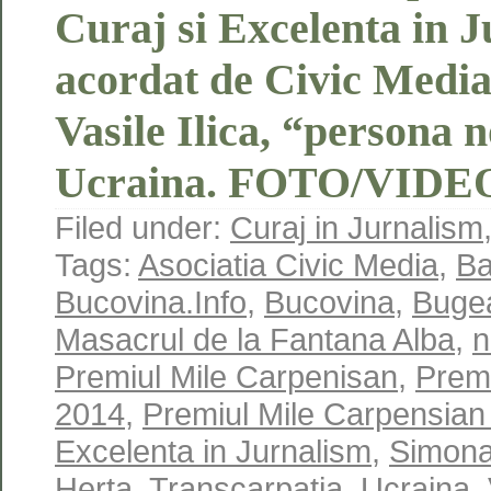
Curaj si Excelenta in 
acordat de Civic Media 
Vasile Ilica, “persona 
Ucraina. FOTO/VID
Filed under:
Curaj in Jurnalism
Tags:
Asociatia Civic Media
,
Ba
Bucovina.Info
,
Bucovina
,
Buge
Masacrul de la Fantana Alba
,
n
Premiul Mile Carpenisan
,
Premi
2014
,
Premiul Mile Carpensian 
Excelenta in Jurnalism
,
Simona
Herta
,
Transcarpatia
,
Ucraina
,