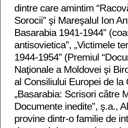
dintre care amintim “Racov
Sorocii” şi Mareşalul Ion A
Basarabia 1941-1944” (coau
antisovietica”, „Victimele te
1944-1954” (Premiul “Docume
Naţionale a Moldovei şi Bir
al Consiliului Europei de la
„Basarabia: Scrisori către 
Documente inedite”, ş.a., 
provine dintr-o familie de in