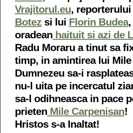
Vrajitorul.eu
, reporterulu
Botez
si lui
Florin Budea
,
oradean
haituit si azi de
Radu Moraru a tinut sa f
timp, in amintirea lui Mil
Dumnezeu sa-i rasplateas
nu-l uita pe incercatul ziar
sa-l odihneasca in pace 
prieten
Mile Carpenisan
!
Hristos s-a Inaltat!