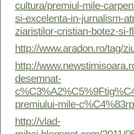
cultura/premiul-mile-carpen
si-excelenta-in-jurnalism-at
ziaristilor-cristian-botez-si-
http://www.aradon.ro/tag/zi
http://www.newstimisoara.ro/
desemnat-
c%C3%A2%C5%9Ftig%C4%
premiului-mile-c%C4%83
http://vlad-
mihai.blogspot.com/2011/05