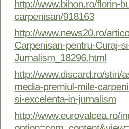
http://www.bihon.ro/florin-
carpenisan/918163
http://www.news20.ro/artico
Carpenisan-pentru-Curaj-si
Jurnalism_18296.html
http://www.discard.ro/stiri/a
media-premiul-mile-carpeni
si-excelenta-in-jurnalism
http://www.eurovalcea.ro/i
option=com_content&view=a