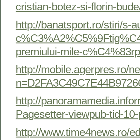
cristian-botez-si-florin-bud
http://banatsport.ro/stiri/s
c%C3%A2%C5%9Ftig%C4%
premiului-mile-c%C4%83
http://mobile.agerpres.ro/
n=D2FA3C49C7E44B9726
http://panoramamedia.infor
Pagesetter-viewpub-tid-10
http://www.time4news.ro/ed