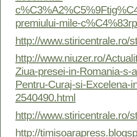
c%C3%A2%C5%9Ftig%C4%
premiului-mile-c%C4%83
http://www.stiricentrale
http://www.niuzer.ro/Actual
Ziua-presei-in-Romania-s-a
Pentru-Curaj-si-Excelena-i
2540490.html
http://www.stiricentrale
http://timisoarapress.blogs