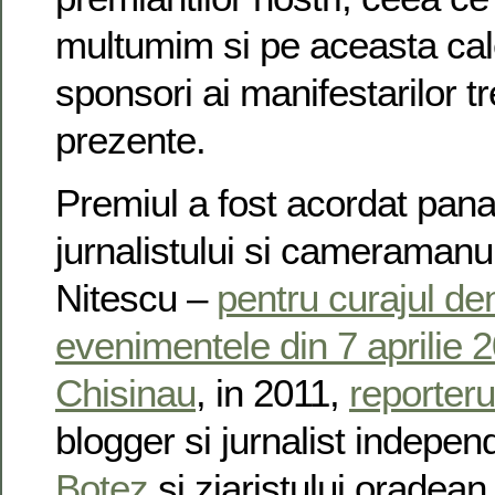
multumim si pe aceasta cal
sponsori ai manifestarilor tr
prezente.
Premiul a fost acordat pan
jurnalistului si cameraman
Nitescu –
pentru curajul de
evenimentele din 7 aprilie 
Chisinau
, in 2011,
reporteru
blogger si jurnalist indepe
Botez
si ziaristului oradea