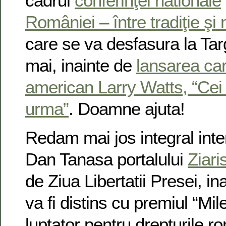
cadrul
conferinţei nationale
României – între tradiţie ş
care se va desfasura la Ta
mai, inainte de
lansarea cart
american Larry Watts, “Cei d
urma”
. Doamne ajuta!
Redam mai jos integral inte
Dan Tanasa portalului
Ziari
de Ziua Libertatii Presei, ina
va fi distins cu premiul “Mi
luptator pentru drepturile ro