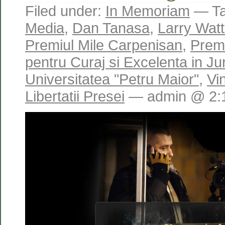
Filed under:
In Memoriam
— Ta
Media
,
Dan Tanasa
,
Larry Wat
Premiul Mile Carpenisan
,
Premi
pentru Curaj si Excelenta in Ju
Universitatea "Petru Maior"
,
Vi
Libertatii Presei
— admin @ 2: