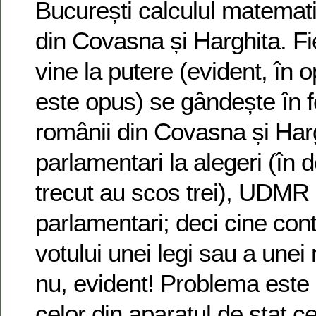
București calculul matematic
din Covasna și Harghita. Fi
vine la putere (evident, în o
este opus) se gândește în f
românii din Covasna și Harg
parlamentari la alegeri (în
trecut au scos trei), UDMR
parlamentari; deci cine co
votului unei legi sau a une
nu, evident! Problema este 
celor din aparatul de stat ce