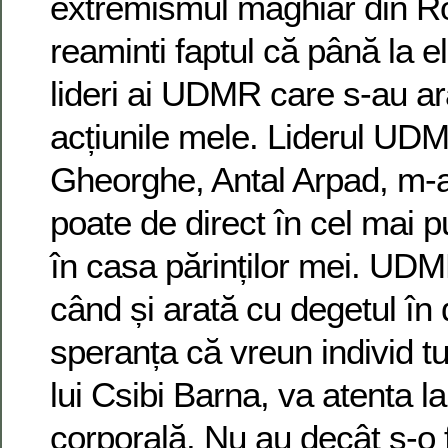
extremismul maghiar din R
reaminti faptul că până la el 
lideri ai UDMR care s-au ar
acțiunile mele. Liderul UD
Gheorghe, Antal Arpad, m-a
poate de direct în cel mai pu
în casa părinților mei. UDM
când și arată cu degetul în 
speranța că vreun individ tu
lui Csibi Barna, va atenta l
corporală. Nu au decât s-o f