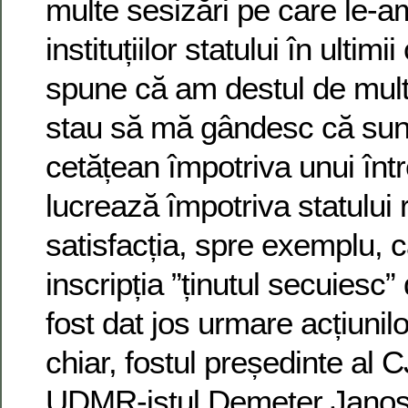
multe sesizări pe care le-a
instituțiilor statului în ultimi
spune că am destul de multe
stau să mă gândesc că sun
cetățean împotriva unui înt
lucrează împotriva statulu
satisfacția, spre exemplu, 
inscripția ”ținutul secuiesc”
fost dat jos urmare acțiunil
chiar, fostul președinte al
UDMR-istul Demeter Janos, 