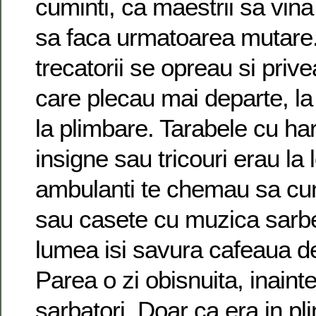
cuminti, ca maestrii sa vina i
sa faca urmatoarea mutare. I
trecatorii se opreau si priv
care plecau mai departe, l
la plimbare. Tarabele cu hart
insigne sau tricouri erau la l
ambulanti te chemau sa cum
sau casete cu muzica sarb
lumea isi savura cafeaua d
Parea o zi obisnuita, inaint
sarbatori. Doar ca era in pli