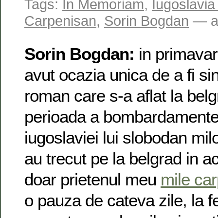
Tags:
In Memoriam
,
Iugoslavia
Carpenisan
,
Sorin Bogdan
— a
Sorin Bogdan:
in primavar
avut ocazia unica de a fi sin
roman care s-a aflat la bel
perioada a bombardamentel
iugoslaviei lui slobodan mil
au trecut pe la belgrad in a
doar prietenul meu
mile ca
o pauza de cateva zile, la fe