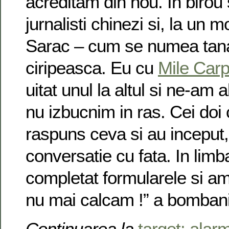
acreditam din nou. In birou 
jurnalisti chinezi si, la un
Sarac – cum se numea tana
ciripeasca. Eu cu
Mile Car
uitat unul la altul si ne-am 
nu izbucnim in ras. Cei doi 
raspuns ceva si au inceput, f
conversatie cu fata. In lim
completat formularele si am 
nu mai calcam !” a bombani
Continuarea la
target: alar