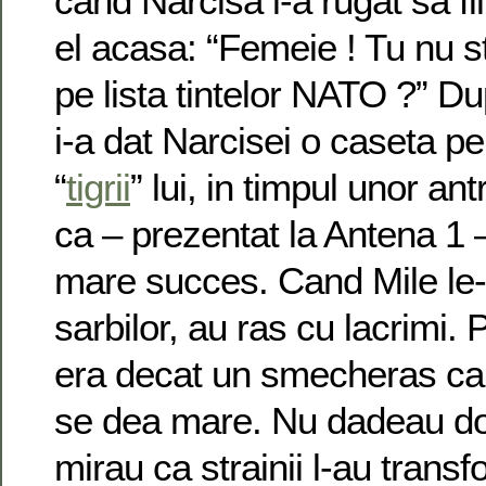
cand Narcisa l-a rugat sa fi
el acasa: “Femeie ! Tu nu st
pe lista tintelor NATO ?” Du
i-a dat Narcisei o caseta pe
“
tigrii
” lui, in timpul unor a
ca – prezentat la Antena 1 –
mare succes. Cand Mile le-
sarbilor, au ras cu lacrimi. 
era decat un smecheras car
se dea mare. Nu dadeau doi
mirau ca strainii l-au transf