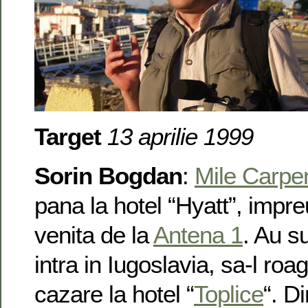
Target
13 aprilie 1999
Sorin Bogdan
:
Mile Carpe
pana la hotel “Hyatt”, impr
venita de la
Antena 1
. Au s
intra in Iugoslavia, sa-l roa
cazare la hotel “
Toplice
“. D