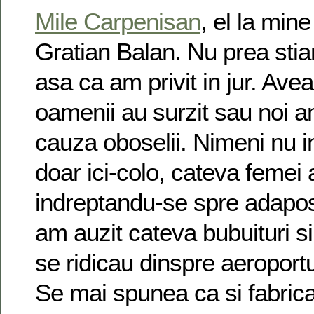
Mile Carpenisan
, el la min
Gratian Balan. Nu prea sti
asa ca am privit in jur. Av
oamenii au surzit sau noi a
cauza oboselii. Nimeni nu i
doar ici-colo, cateva femei 
indreptandu-se spre adapost
am auzit cateva bubuituri si
se ridicau dinspre aeroportu
Se mai spunea ca si fabri