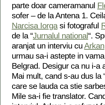
parte doar cameramanul
Fl
sofer – de la Antena 1. Ceila
Narcisa Iorga
si fotograful
R
de la “
Jurnalul national
“. S
aranjat un interviu cu
Arkan
urmau sa-i astepte in vama 
Belgrad. Desigur ca nu i-a 
Mai mult, cand s-au dus la 
care se lauda ca stie sarbes
Mile sa-i fie translator. Cand