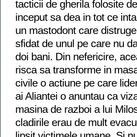
tacticii de gherila folosite 
inceput sa dea in tot ce int
un mastodont care distruge 
sfidat de unul pe care nu 
doi bani. Din nefericire, a
risca sa transforme in masa
civile o actiune pe care liderii
ai Aliantei o anuntau ca viz
masina de razboi a lui Milos
cladirile erau de mult evacu
lipsit victimele umane. Si nu