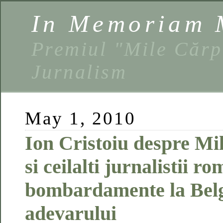
In Memoriam 
Premiul "Mile Cărp
Jurnalism
May 1, 2010
Ion Cristoiu despre Mi
si ceilalti jurnalistii r
bombardamente la Belg
adevarului