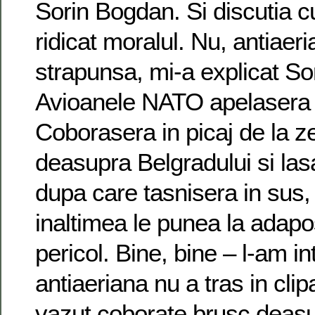
Sorin Bogdan. Si discutia c
ridicat moralul. Nu, antiaer
strapunsa, mi-a explicat S
Avioanele NATO apelasera l
Coborasera in picaj de la z
deasupra Belgradului si las
dupa care tasnisera in sus,
inaltimea le punea la adapo
pericol. Bine, bine – l-am in
antiaeriana nu a tras in clip
vazut coborate brusc deasu